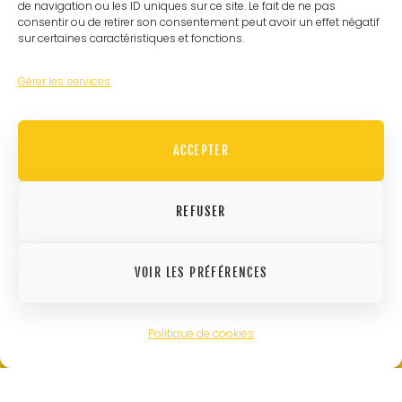
de navigation ou les ID uniques sur ce site. Le fait de ne pas
consentir ou de retirer son consentement peut avoir un effet négatif
sur certaines caractéristiques et fonctions.
COORDONNÉES
Gérer les services
Chemin du Champ-des-Filles 36A, 1228
ACCEPTER
PLAN-LES-OUATES
+41 (0) 22 787 60 24
REFUSER
admin.swiss@m2o-group.com
VOIR LES PRÉFÉRENCES
Politique de cookies
© M2O 2026 – RÉALISATION
BURT PROD
–
MENTIONS LÉGALES
–
POLITIQUE DE COOKIES
–
POLITIQUE DE PROTECTION DES DONNÉES