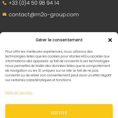
+33 (0)4 50 98 94 14
contact@m2o-group.com
Gérer le consentement
Pour offrir les meilleures expériences, nous utilisons des
technologies telles que les cookies pour stocker et/ou accéder aux
informations des appareils. Le fait de consentir à ces technologies
nous permettra de traiter des données telles que le comportement
de navigation ou les ID uniques sur ce site. Le fait de ne pas
consentir ou de retirer son consentement peut avoir un effet négatif
sur certaines caractéristiques et fonctions.
COORDONNÉES
Gérer les services
Chemin du Champ-des-Filles 36A, 1228
ACCEPTER
PLAN-LES-OUATES