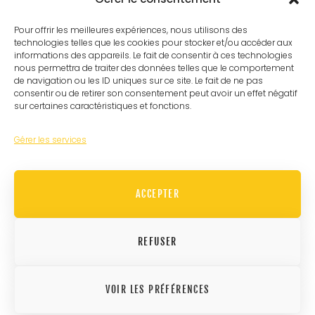
Pour offrir les meilleures expériences, nous utilisons des
technologies telles que les cookies pour stocker et/ou accéder aux
informations des appareils. Le fait de consentir à ces technologies
NEWSLETTER
nous permettra de traiter des données telles que le comportement
de navigation ou les ID uniques sur ce site. Le fait de ne pas
consentir ou de retirer son consentement peut avoir un effet négatif
sur certaines caractéristiques et fonctions.
Gérer les services
TAGS
ACCEPTER
ACTUALITÉS
IMPRIMANTE 3D
POX00022
RECRUTEMENT
ROBOTIQUE
REFUSER
TRANSFERT INDUSTRIEL
USINAGE
VOIR LES PRÉFÉRENCES