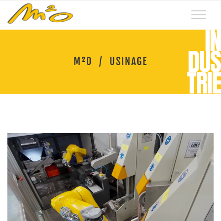
M²O
/
USINAGE